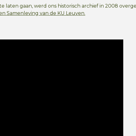
te laten gaan, werd ons historisch archief in 2008 over
 en Samenleving van de KU Leuven.