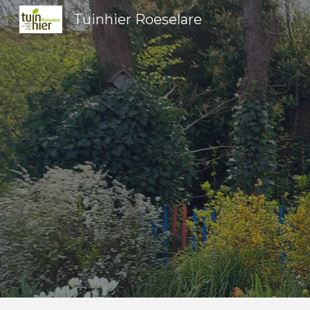
Tuinhier Roeselare
Sk